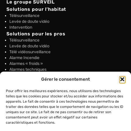
Le groupe SURVEIL
Solutions pour l’habitat
Télésurveillance
Levée de doute vidéo
Intervention
Solutions pour les pros
Télésurveillance
Levée de doute vidéo
Télé vidéosurveillance
Alarme Incendie
Alarmes « froids »
Alarmes techniques
Intervention sur alarme
Gérer le consentement
Rondes de surveillance
Gardiennage
Pour offrir les meilleures expériences, nous utilisons des technologies
Interphonie et conciergerie connectées
telles que les cookies pour stocker et/ou accéder aux informations des
Solutions PTI : Protection Travailleur Isolé
appareils. Le fait de consentir à ces technologies nous permettra de
Permanence téléphonique
traiter des données telles que le comportement de navigation ou les ID
Commandes à distance sécurisées
uniques sur ce site. Le fait de ne pas consentir ou de retirer son
Supervision technique – My audit
consentement peut avoir un effet négatif sur certaines
SURVEIL
caractéristiques et fonctions.
10 Avenue Sébastopol