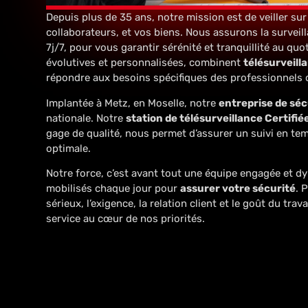
Depuis plus de 35 ans, notre mission est de veiller su
collaborateurs, et vos biens. Nous assurons la survei
7j/7, pour vous garantir sérénité et tranquillité au quot
évolutives et personnalisées, combinent
télésurveill
répondre aux besoins spécifiques des professionnels 
Implantée à Metz, en Moselle, notre
entreprise de séc
nationale. Notre
station de télésurveillance Certifi
gage de qualité, nous permet d’assurer un suivi en temp
optimale.
Notre force, c’est avant tout une équipe engagée et d
mobilisés chaque jour pour
assurer votre sécurité
. 
sérieux, l’exigence, la relation client et le goût du trav
service au cœur de nos priorités.