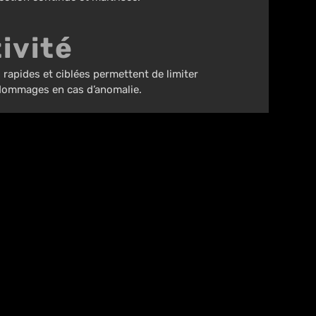
ivité
 rapides et ciblées permettent de limiter
 dommages en cas d’anomalie.