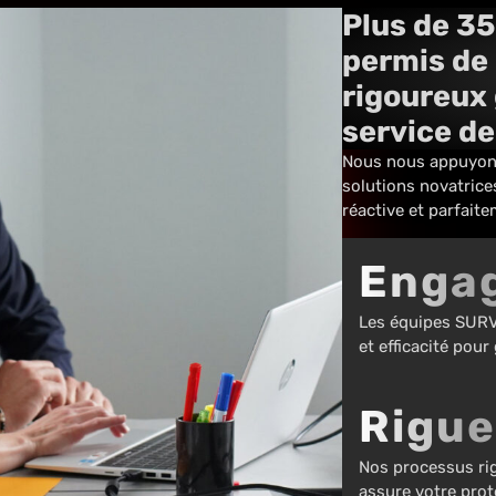
Plus de 35
permis de
rigoureux 
service de
Nous nous appuyons 
solutions novatrice
réactive et parfait
Enga
Les équipes SURV
et efficacité pour
Rigue
Nos processus rig
assure votre prot