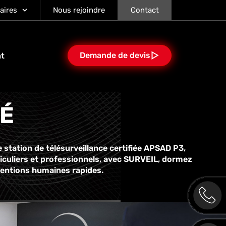
aires
Nous rejoindre
Contact
Demande de devis
at
TÉ
 station de télésurveillance certifiée APSAD P3,
ticuliers et professionnels, avec SURVEIL, dormez
rventions humaines rapides.