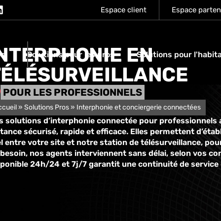
Espace client
Espace parten
INTERPHONIE EN
os
Solutions pour les pros
Solutions pour l'habit
TÉLÉSURVEILLANCE
POUR LES PROFESSIONNELS
ccueil
»
Solutions Pros
»
Interphonie et conciergerie connectées
s solutions d’interphonie connectée pour professionnels 
stance sécurisé, rapide et efficace. Elles permettent d’ét
l entre votre site et notre station de télésurveillance, po
besoin, nos agents interviennent sans délai, selon vos co
ponible 24h/24 et 7j/7 garantit une continuité de service