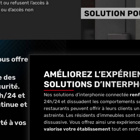
ent ou refusent l’accès à
n ou d’accès non
ous offre
AMÉLIOREZ L’EXPÉRIE
e des
SOLUTIONS D’INTERP
urité.
4h/24 et
Nos solutions d’interphonie connectée
renf
24h/24 et dissuadent les comportements sus
tinue et
restaurants peuvent offrir à leurs clients u
astreinte. Les résidents d’immeubles sont ra
té à vos
dissuasive. Vous offrez ainsi une expérienc
valorise votre établissement
tout en renfo