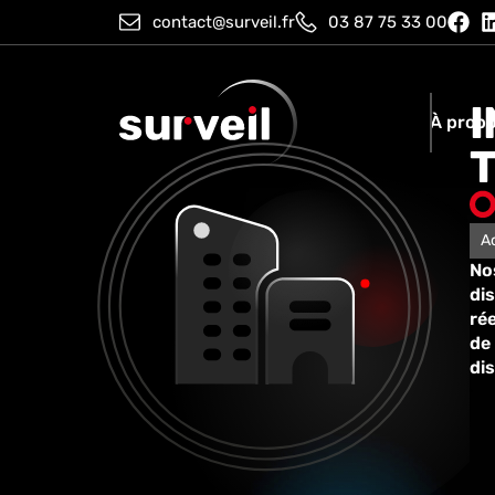
contact@surveil.fr
03 87 75 33 00
À prop
A
No
di
rée
de 
dis