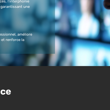
cès, l’interphonie
n garantissant une
essionnel, améliore
 et renforce la
nce