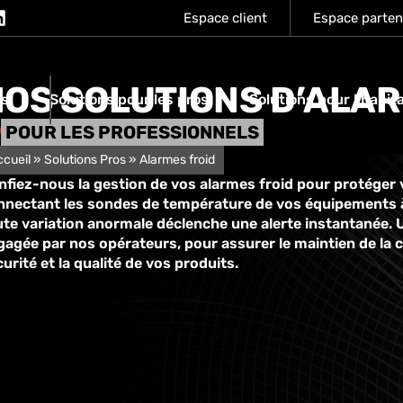
Espace client
Espace parten
NOS SOLUTIONS D’ALAR
os
Solutions pour les pros
Solutions pour l'habit
POUR LES PROFESSIONNELS
ccueil
»
Solutions Pros
»
Alarmes froid
nfiez-nous la gestion de vos alarmes froid pour protéger
nnectant les sondes de température de vos équipements à 
ute variation anormale déclenche une alerte instantanée. 
agée par nos opérateurs, pour assurer le maintien de la ch
urité et la qualité de vos produits.