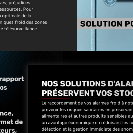
ves, préjudices
ressources. Pour
n optimale de la
niques froid des zones
e télésurveillance.
 rapport
NOS SOLUTIONS D’ALA
vos
PRÉSERVENT VOS STO
Le raccordement de vos alarmes froid à notr
prévenir les risques sanitaires en préserva
ance,
alimentaires et autres produits sensibles au
rmet de
un avantage économique en réduisant les coû
teurs,
détection et la gestion immédiate des anom