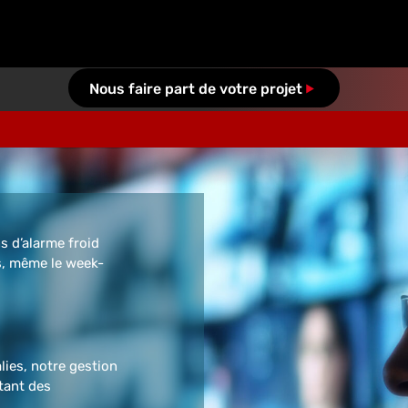
Nous faire part de votre projet
s d’alarme froid
s, même le week-
ies, notre gestion
tant des