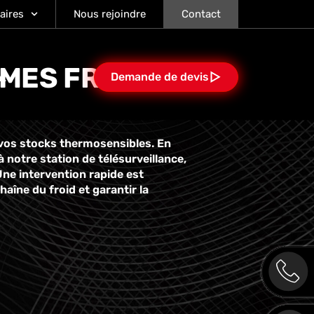
aires
Nous rejoindre
Contact
MES FROID
Demande de devis
at
 vos stocks thermosensibles. En
notre station de télésurveillance,
Une intervention rapide est
aîne du froid et garantir la