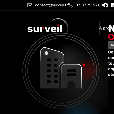
contact@surveil.fr
03 87 75 33 00
À prop
A
Co
co
to
eng
séc