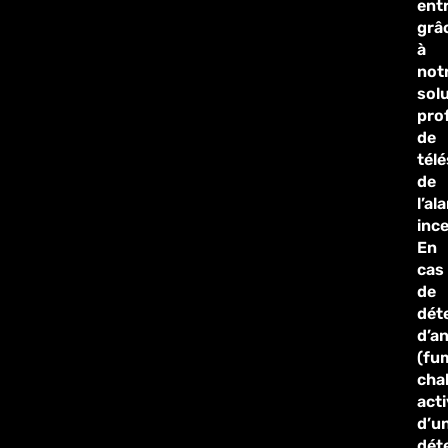
ent
grâ
à
not
sol
pro
de
télé
de
l’al
ince
En
cas
de
dét
d’a
(fu
chal
acti
d’u
déte