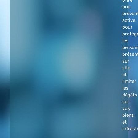
une
préven
active,
pour
protég
les
person
présen
sur
site
et
limiter
les
dégâts
sur
vos
biens
et
infrast