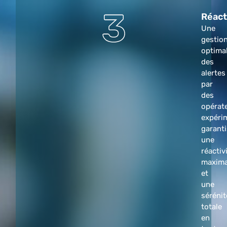
Réact
Une
gestio
optima
des
alertes
par
des
opérat
expéri
garant
une
réactiv
maxima
et
une
sérénit
totale
en