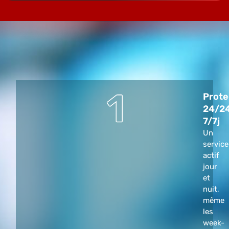
Prote
24/2
7/7j
Un
service
actif
jour
et
nuit,
même
les
week-