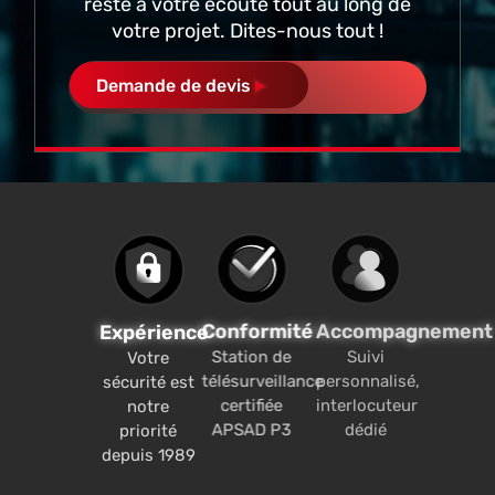
reste à votre écoute tout au long de
votre projet. Dites-nous tout !
Demande de devis
Conformité
Accompagnement
Expérience
Station de
Suivi
Votre
télésurveillance
personnalisé,
sécurité est
certifiée
interlocuteur
notre
APSAD P3
dédié
priorité
depuis 1989