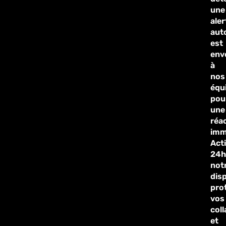
une
aler
aut
est
env
à
nos
équ
pou
une
réa
imm
Acti
24h
not
disp
pro
vos
col
et