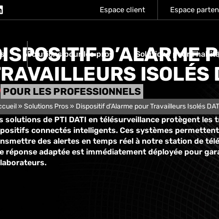
Espace client
Espace parten
ISPOSITIF D’ALARME 
os
Solutions pour les pros
Solutions pour l'habit
RAVAILLEURS ISOLÉS 
POUR LES PROFESSIONNELS
ccueil
»
Solutions Pros
»
Dispositif d’Alarme pour Travailleurs Isolés DAT
 solutions de PTI DATI en télésurveillance protègent les t
spositifs connectés intelligents. Ces systèmes permettent
nsmettre des alertes en temps réel à notre station de télé
e réponse adaptée est immédiatement déployée pour garan
llaborateurs.