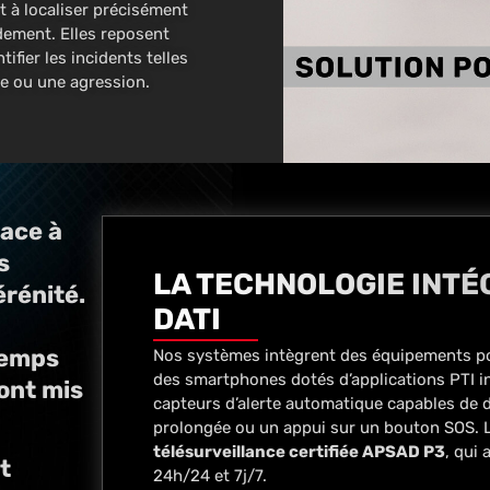
t à localiser précisément
idement. Elles reposent
ifier les incidents telles
se ou une agression.
cace à
s
LA TECHNOLOGIE INTÉG
érénité.
DATI
temps
Nos systèmes intègrent des équipements p
des smartphones dotés d’applications PTI in
sont mis
capteurs d’alerte automatique capables de
prolongée ou un appui sur un bouton SOS. Le
télésurveillance certifiée APSAD P3
, qui 
t
24h/24 et 7j/7.