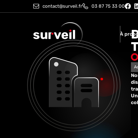
contact@surveil.fr
03 87 75 33 00
D
À prop
T
A
Nos
di
tra
Un
co