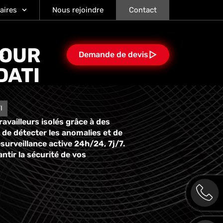
aires
Nous rejoindre
Contact
POUR
Demande de devis
at
DATI
I
ravailleurs isolés grâce à des
 de détecter les anomalies et de
surveillance active 24h/24, 7j/7.
tir la sécurité de vos