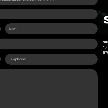
su
10
57