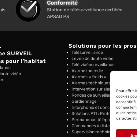
Conformité
uis
Station de télésurveillance certifiée
APSAD P3
L
Solutions pour les pros
Télésurveillance
pe SURVEIL
Levée de doute vidéo
s pour l’habitat
Télé vidéosurveillance
llance
Alarme Incendie
doute vidéo
Alarmes « froids »
on
Alarmes techniques
Intervention sur alarme
Pour offrir 
Rondes de surveillance
cookies pou
Gardiennage
consentir à
Interphonie et conciergerie conn
comportemen
ou de retir
Solutions PTI : Protection Travaill
caractéristi
Permanence téléphonique
Commandes à distance sécurisée
Supervision technique – My audit
Ac