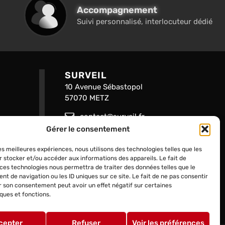
Accompagnement
Suivi personnalisé, interlocuteur dédié
SURVEIL
10 Avenue Sébastopol
57070 METZ
contact@surveil.fr
Gérer le consentement
03 87 75 33 00
les meilleures expériences, nous utilisons des technologies telles que les
Contact
r stocker et/ou accéder aux informations des appareils. Le fait de
 ces technologies nous permettra de traiter des données telles que le
ectées
t de navigation ou les ID uniques sur ce site. Le fait de ne pas consentir
er son consentement peut avoir un effet négatif sur certaines
eur Isolé
ques et fonctions.
s
cepter
Refuser
Voir les préférences