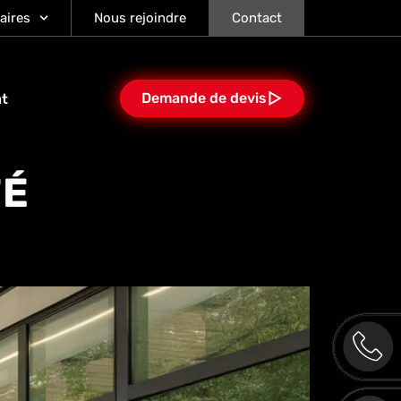
aires
Nous rejoindre
Contact
Demande de devis
at
TÉ