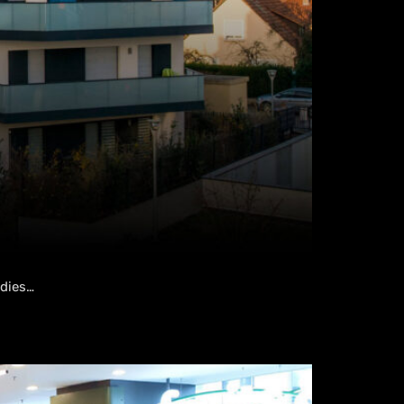
ndies…