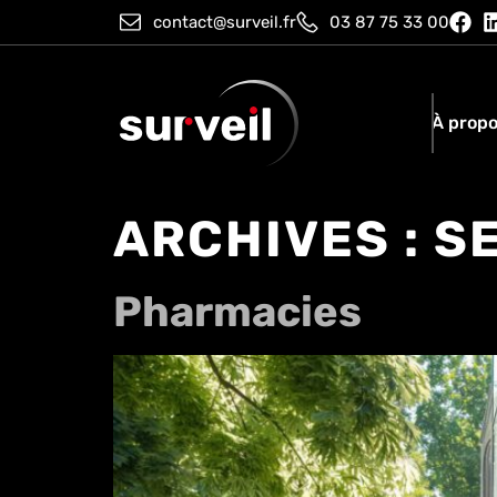
contact@surveil.fr
03 87 75 33 00
À prop
ARCHIVES :
SE
Pharmacies